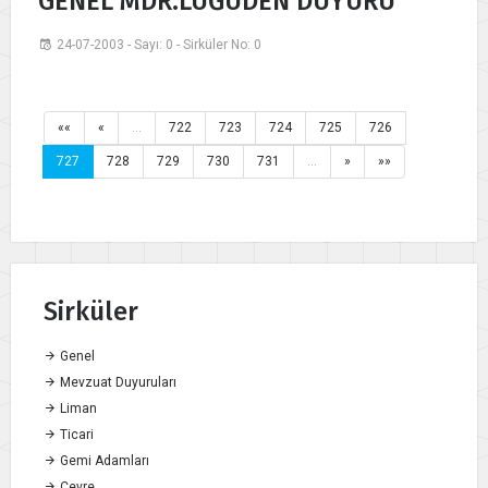
GENEL MDR.LÜĞÜDEN DUYURU
24-07-2003 - Sayı: 0 - Sirküler No: 0
««
«
…
722
723
724
725
726
727
728
729
730
731
…
»
»»
Sirküler
Genel
Mevzuat Duyuruları
Liman
Ticari
Gemi Adamları
Çevre