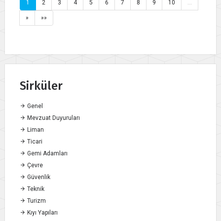
1
2
3
4
5
6
7
8
9
10
…
»
»»
Sirküler
Genel
Mevzuat Duyuruları
Liman
Ticari
Gemi Adamları
Çevre
Güvenlik
Teknik
Turizm
Kıyı Yapıları