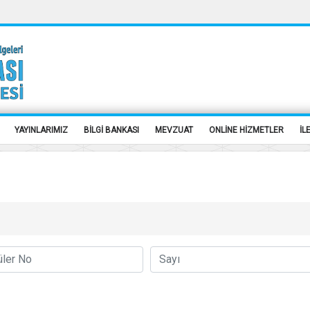
YAYINLARIMIZ
BİLGİ BANKASI
MEVZUAT
ONLİNE HİZMETLER
İL