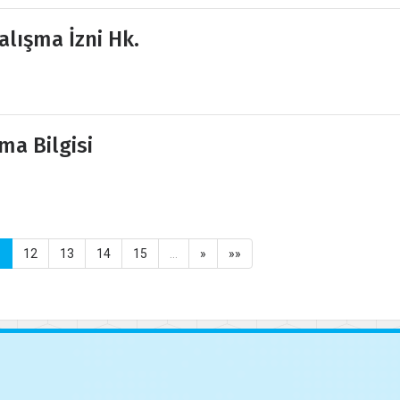
alışma İzni Hk.
ma Bilgisi
1
12
13
14
15
…
»
»»