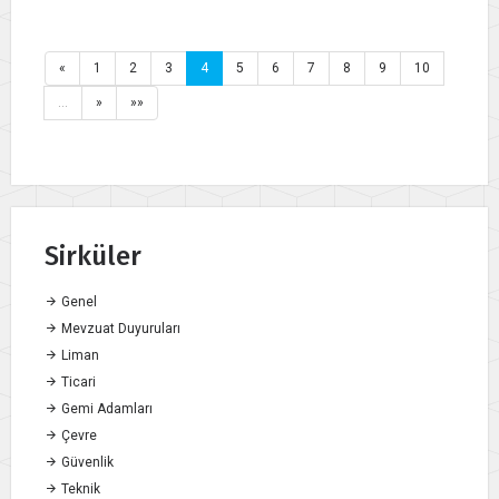
«
1
2
3
4
5
6
7
8
9
10
…
»
»»
Sirküler
Genel
Mevzuat Duyuruları
Liman
Ticari
Gemi Adamları
Çevre
Güvenlik
Teknik