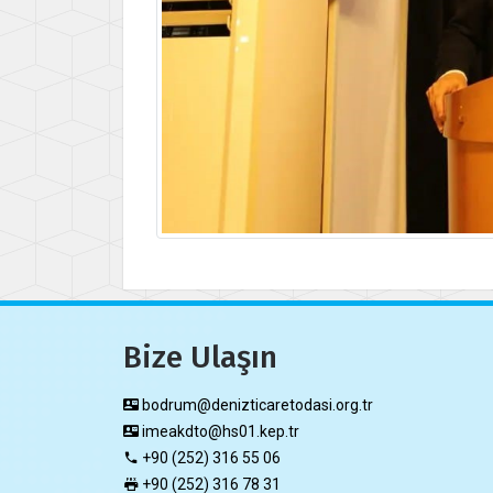
Bize Ulaşın
bodrum@denizticaretodasi.org.tr
imeakdto@hs01.kep.tr
+90 (252) 316 55 06
+90 (252) 316 78 31