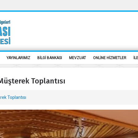
YAYINLARIMIZ
BİLGİ BANKASI
MEVZUAT
ONLİNE HİZMETLER
İL
Müşterek Toplantısı
rek Toplantısı