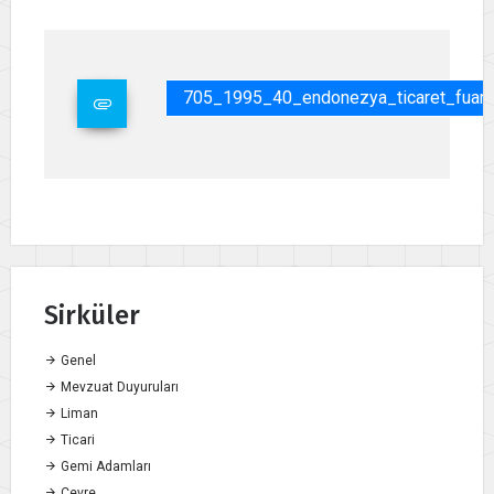
705_1995_40_endonezya_ticaret_fuar
Sirküler
Genel
Mevzuat Duyuruları
Liman
Ticari
Gemi Adamları
Çevre