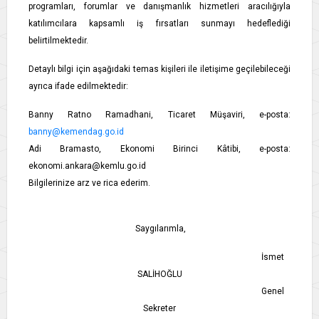
programları, forumlar ve danışmanlık hizmetleri aracılığıyla
katılımcılara kapsamlı iş fırsatları sunmayı hedeflediği
belirtilmektedir.
Detaylı bilgi için aşağıdaki temas kişileri ile iletişime geçilebileceği
ayrıca ifade edilmektedir:
Banny Ratno Ramadhani, Ticaret Müşaviri, e-posta:
banny@kemendag.go.id
Adi Bramasto, Ekonomi Birinci Kâtibi, e-posta:
ekonomi.ankara@kemlu.go.id
Bilgilerinize arz ve rica ederim.
Saygılarımla,
İsmet
SALİHOĞLU
Genel
Sekreter