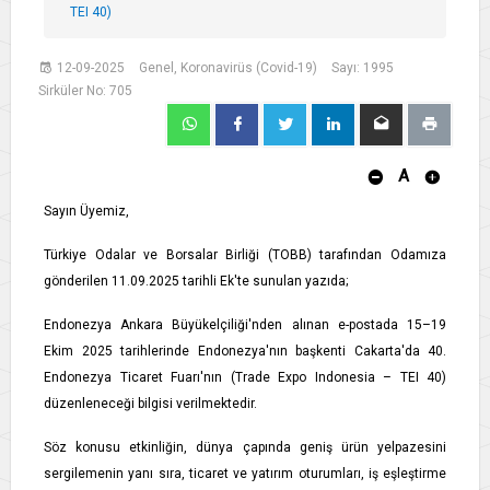
TEI 40)
12-09-2025
Genel, Koronavirüs (Covid-19)
Sayı: 1995
Sirküler No: 705
A
Sayın Üyemiz,
Türkiye Odalar ve Borsalar Birliği (TOBB) tarafından Odamıza
gönderilen 11.09.2025 tarihli Ek'te sunulan yazıda;
Endonezya Ankara Büyükelçiliği'nden alınan e-postada 15–19
Ekim 2025 tarihlerinde Endonezya'nın başkenti Cakarta'da 40.
Endonezya Ticaret Fuarı'nın (Trade Expo Indonesia – TEI 40)
düzenleneceği bilgisi verilmektedir.
Söz konusu etkinliğin, dünya çapında geniş ürün yelpazesini
sergilemenin yanı sıra, ticaret ve yatırım oturumları, iş eşleştirme