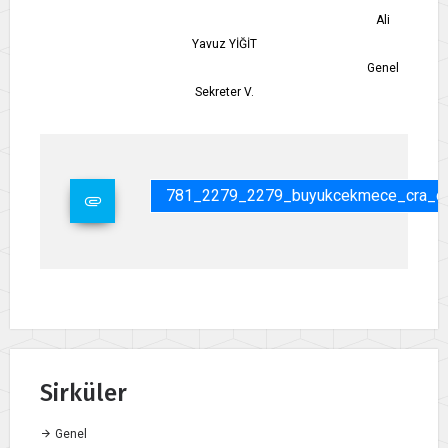
Ali
Yavuz YİĞİT
Genel
Sekreter V.
781_2279_2279_buyukcekmece_cra_dai
Sirküler
Genel