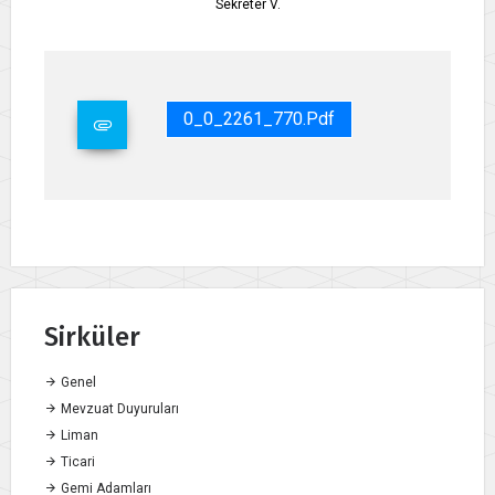
Sekreter V.
0_0_2261_770.pdf
Sirküler
Genel
Mevzuat Duyuruları
Liman
Ticari
Gemi Adamları