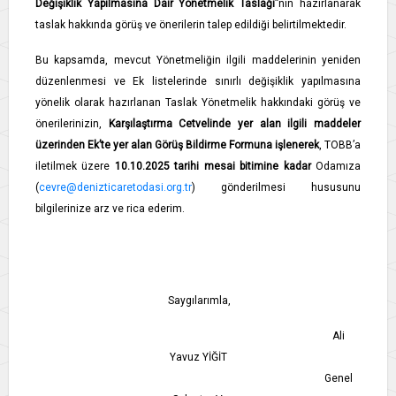
Değişiklik Yapılmasına Dair Yönetmelik Taslağı
”nın hazırlanarak
taslak hakkında görüş ve önerilerin talep edildiği belirtilmektedir.
Bu kapsamda, mevcut Yönetmeliğin ilgili maddelerinin yeniden
düzenlenmesi ve Ek listelerinde sınırlı değişiklik yapılmasına
yönelik olarak hazırlanan Taslak Yönetmelik hakkındaki görüş ve
önerilerinizin,
Karşılaştırma Cetvelinde yer alan ilgili maddeler
üzerinden Ek’te yer alan Görüş Bildirme Formuna işlenerek
, TOBB’a
iletilmek üzere
10.10.2025 tarihi mesai bitimine kadar
Odamıza
(
cevre@denizticaretodasi.org.tr
) gönderilmesi hususunu
bilgilerinize arz ve rica ederim.
Saygılarımla,
Ali
Yavuz YİĞİT
Genel