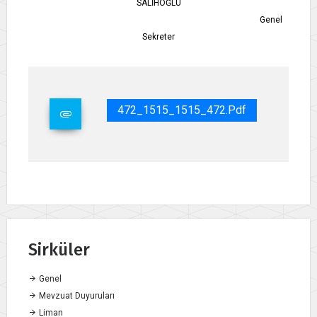
SALİHOĞLU
Genel
Sekreter
472_1515_1515_472.pdf
Sirküler
Genel
Mevzuat Duyuruları
Liman