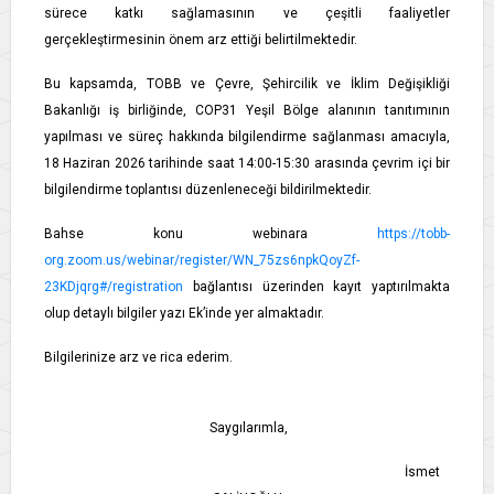
sürece katkı sağlamasının ve çeşitli faaliyetler
gerçekleştirmesinin önem arz ettiği belirtilmektedir.
Bu kapsamda, TOBB ve Çevre, Şehircilik ve İklim Değişikliği
Bakanlığı iş birliğinde, COP31 Yeşil Bölge alanının tanıtımının
yapılması ve süreç hakkında bilgilendirme sağlanması amacıyla,
18 Haziran 2026 tarihinde saat 14:00-15:30 arasında çevrim içi bir
bilgilendirme toplantısı düzenleneceği bildirilmektedir.
Bahse konu webinara
https://tobb-
org.zoom.us/webinar/register/WN_75zs6npkQoyZf-
23KDjqrg#/registration
bağlantısı üzerinden kayıt yaptırılmakta
olup detaylı bilgiler yazı Ek’inde yer almaktadır.
Bilgilerinize arz ve rica ederim.
Saygılarımla,
İsmet