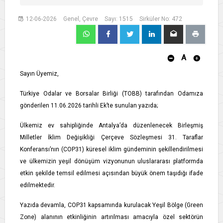
12-06-2026
Genel, Çevre
Sayı: 1515
Sirküler No: 472
A
Sayın Üyemiz,
Türkiye Odalar ve Borsalar Birliği (TOBB) tarafından Odamıza
gönderilen 11.06.2026 tarihli Ek’te sunulan yazıda;
Ülkemiz ev sahipliğinde Antalya’da düzenlenecek Birleşmiş
Milletler İklim Değişikliği Çerçeve Sözleşmesi 31. Taraflar
Konferansı’nın (COP31) küresel iklim gündeminin şekillendirilmesi
ve ülkemizin yeşil dönüşüm vizyonunun uluslararası platformda
etkin şekilde temsil edilmesi açısından büyük önem taşıdığı ifade
edilmektedir.
Yazıda devamla, COP31 kapsamında kurulacak Yeşil Bölge (Green
Zone) alanının etkinliğinin artırılması amacıyla özel sektörün