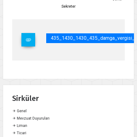
Sekreter
435_1430_1430_435_damga_vergisi_mua
Sirküler
Genel
Mevzuat Duyuruları
Liman
Ticari