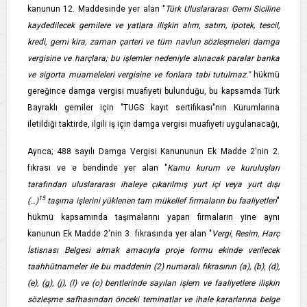
kanunun 12. Maddesinde yer alan "
Türk Uluslararası Gemi Siciline
kaydedilecek gemilere ve yatlara ilişkin alım, satım, ipotek, tescil,
kredi, gemi kira, zaman çarteri ve tüm navlun sözleşmeleri damga
vergisine ve harçlara; bu işlemler nedeniyle alınacak paralar banka
ve sigorta muameleleri vergisine ve fonlara tabi tutulmaz."
hükmü
gereğince damga vergisi muafiyeti bulunduğu, bu kapsamda Türk
Bayraklı gemiler için "TUGS kayıt sertifikası"nın Kurumlarına
iletildiği taktirde, ilgili iş için damga vergisi muafiyeti uygulanacağı,
Ayrıca; 488 sayılı Damga Vergisi Kanununun Ek Madde 2'nin 2.
fıkrası ve e bendinde yer alan "
Kamu kurum ve kuruluşları
tarafından uluslararası ihaleye çıkarılmış yurt içi veya yurt dışı
15
(…)
taşıma işlerini yüklenen tam mükellef firmaların bu faaliyetleri
"
hükmü kapsamında taşımalarını yapan firmaların yine aynı
kanunun Ek Madde 2'nin 3. fıkrasında yer alan "
Vergi, Resim, Harç
İstisnası Belgesi almak amacıyla proje formu ekinde verilecek
taahhütnameler ile bu maddenin (2) numaralı fıkrasının (a), (b), (d),
(e), (g), (j), (l) ve (o) bentlerinde sayılan işlem ve faaliyetlere ilişkin
sözleşme safhasından önceki teminatlar ve ihale kararlarına belge