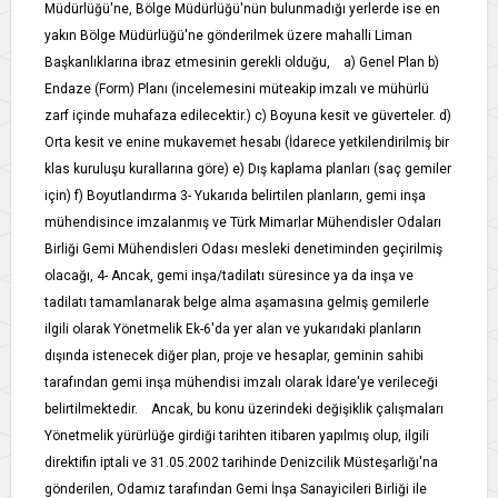
Müdürlüğü'ne, Bölge Müdürlüğü'nün bulunmadığı yerlerde ise en
yakın Bölge Müdürlüğü'ne gönderilmek üzere mahalli Liman
Başkanlıklarına ibraz etmesinin gerekli olduğu, a) Genel Plan b)
Endaze (Form) Planı (incelemesini müteakip imzalı ve mühürlü
zarf içinde muhafaza edilecektir.) c) Boyuna kesit ve güverteler. d)
Orta kesit ve enine mukavemet hesabı (İdarece yetkilendirilmiş bir
klas kuruluşu kurallarına göre) e) Dış kaplama planları (saç gemiler
için) f) Boyutlandırma 3- Yukarıda belirtilen planların, gemi inşa
mühendisince imzalanmış ve Türk Mimarlar Mühendisler Odaları
Birliği Gemi Mühendisleri Odası mesleki denetiminden geçirilmiş
olacağı, 4- Ancak, gemi inşa/tadilatı süresince ya da inşa ve
tadilatı tamamlanarak belge alma aşamasına gelmiş gemilerle
ilgili olarak Yönetmelik Ek-6'da yer alan ve yukarıdaki planların
dışında istenecek diğer plan, proje ve hesaplar, geminin sahibi
tarafından gemi inşa mühendisi imzalı olarak İdare'ye verileceği
belirtilmektedir. Ancak, bu konu üzerindeki değişiklik çalışmaları
Yönetmelik yürürlüğe girdiği tarihten itibaren yapılmış olup, ilgili
direktifin iptali ve 31.05.2002 tarihinde Denizcilik Müsteşarlığı'na
gönderilen, Odamız tarafından Gemi İnşa Sanayicileri Birliği ile