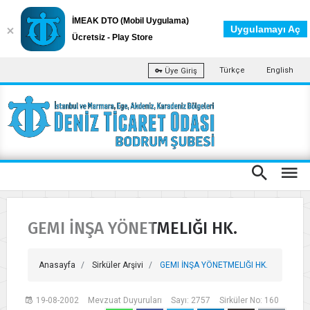
İMEAK DTO (Mobil Uygulama)
Uygulamayı Aç
Ücretsiz - Play Store
Türkçe
English
Üye Giriş
GEMI İNŞA YÖNETMELIĞI HK.
Anasayfa
Sirküler Arşivi
GEMI İNŞA YÖNETMELIĞI HK.
19-08-2002
Mevzuat Duyuruları
Sayı: 2757
Sirküler No: 160