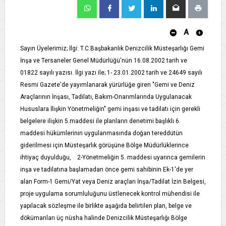
A
Sayın Üyelerimiz; İlgi: T.C.Başbakanlık Denizcilik Müsteşarlığı Gemi
İnşa ve Tersaneler Genel Müdürlüğü'nün 16.08.2002 tarih ve
01822 sayılı yazısı. İlgi yazı ile; 1- 23.01.2002 tarih ve 24649 sayılı
Resmi Gazete'de yayımlanarak yürürlüğe giren "Gemi ve Deniz
Araçlarının İnşası, Tadilatı, Bakım-Onarımlarında Uygulanacak
Hususlara İlişkin Yönetmeliğin" gemi inşası ve tadilatı için gerekli
belgelere ilişkin 5.maddesi ile planların denetimi başlıklı 6.
maddesi hükümlerinin uygulanmasında doğan tereddütün
giderilmesi için Müsteşarlık görüşüne Bölge Müdürlüklerince
ihtiyaç duyulduğu, 2-Yönetmeliğin 5. maddesi uyarınca gemilerin
inşa ve tadilatına başlamadan önce gemi sahibinin Ek-1'de yer
alan Form-1 Gemi/Yat veya Deniz araçları İnşa/Tadilat İzin Belgesi,
proje uygulama sorumluluğunu üstlenecek kontrol mühendisi ile
yapılacak sözleşme ile birlikte aşağıda belirtilen plan, belge ve
dökümanları üç nüsha halinde Denizcilik Müsteşarlığı Bölge