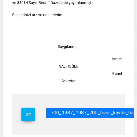
ve 33014 Sayılı Resmî Gazete'de yayımlanmıştır.
Bilgilerinizi arz ve rica ederim.
Saygılarımla,
İsmet
SALİHOĞLU
Genel
Sekreter
700_1987_1987_700_hraci_kayda_bagli_