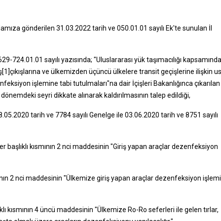
damıza gönderilen 31.03.2022 tarih ve 050.01.01 sayılı Ek'te sunulan İl
629-724.01.01 sayılı yazısında; "Uluslararası yük taşımacılığı kapsamınd
[1]çıkışlarına ve ülkemizden üçüncü ülkelere transit geçişlerine ilişkin us
nfeksiyon işlemine tabi tutulmaları"na dair İçişleri Bakanlığınca çıkarılan
dönemdeki seyri dikkate alınarak kaldırılmasının talep edildiği,
05.2020 tarih ve 7784 sayılı Genelge ile 03.06.2020 tarih ve 8751 sayılı
r başlıklı kısmının 2 nci maddesinin "Giriş yapan araçlar dezenfeksiyon
mının 2 nci maddesinin "Ülkemize giriş yapan araçlar dezenfeksiyon işlem
lı kısmının 4 üncü maddesinin "Ülkemize Ro-Ro seferleri ile gelen tırlar,