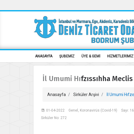
ANASAYFA
ŞUBEMİZ
ÜYE & GEMİ
HİZMETLERİMİZ
İl Umumi Hıfzıssıhha Meclis
Anasayfa
Sirküler Arşivi
İl Umumi Hıfzı
01-04-2022
Genel, Koronavirüs (Covid-19)
Sayı: 1
Sirküler No: 272