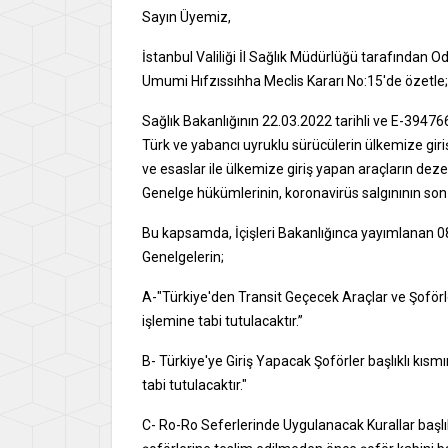
Sayın Üyemiz,
İstanbul Valiliği İl Sağlık Müdürlüğü tarafından O
Umumi Hıfzıssıhha Meclis Kararı No:15'de özetle;
Sağlık Bakanlığının 22.03.2022 tarihli ve E-39476
Türk ve yabancı uyruklu sürücülerin ülkemize giriş
ve esaslar ile ülkemize giriş yapan araçların deze
Genelge hükümlerinin, koronavirüs salgınının son 
Bu kapsamda, İçişleri Bakanlığınca yayımlanan 08.
Genelgelerin;
A-"Türkiye'den Transit Geçecek Araçlar ve Şoförle
işlemine tabi tutulacaktır.”
B- Türkiye'ye Giriş Yapacak Şoförler başlıklı kıs
tabi tutulacaktır."
C- Ro-Ro Seferlerinde Uygulanacak Kurallar başlık