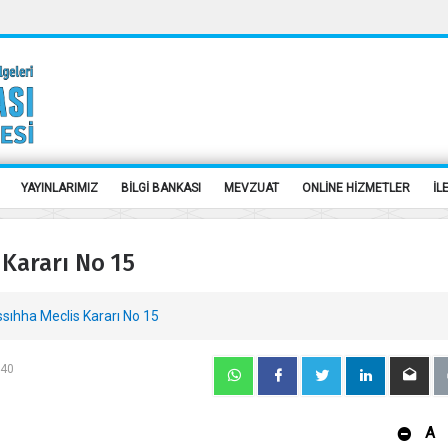
YAYINLARIMIZ
BİLGİ BANKASI
MEVZUAT
ONLİNE HİZMETLER
İL
 Kararı No 15
ssıhha Meclis Kararı No 15
640
A