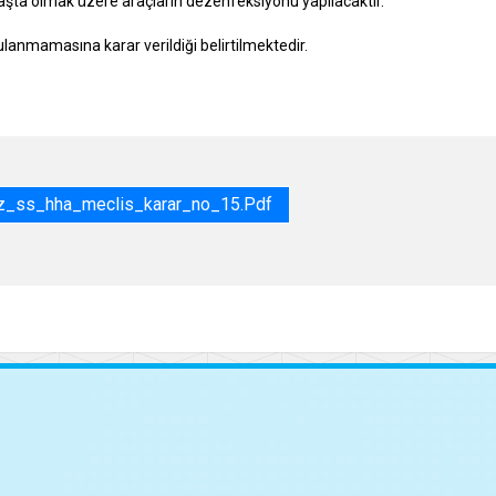
aşta olmak üzere araçların dezenfeksiyonu yapılacaktır."
lanmamasına karar verildiği belirtilmektedir.
z_ss_hha_meclis_karar_no_15.pdf