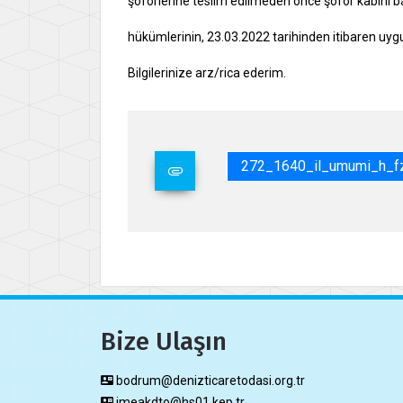
şoförlerine teslim edilmeden önce şoför kabini b
hükümlerinin, 23.03.2022 tarihinden itibaren uygu
Bilgilerinize arz/rica ederim.
272_1640_il_umumi_h_f
Bize Ulaşın
bodrum@denizticaretodasi.org.tr
imeakdto@hs01.kep.tr