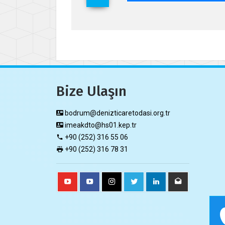
Bize Ulaşın
bodrum@denizticaretodasi.org.tr
imeakdto@hs01.kep.tr
+90 (252) 316 55 06
+90 (252) 316 78 31