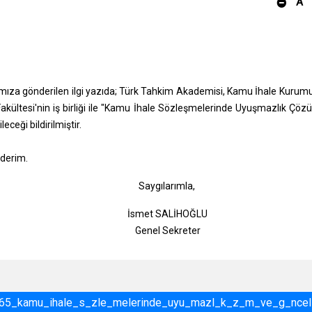
A
damıza gönderilen ilgi yazıda; Türk Tahkim Akademisi, Kamu İhale Kurum
akültesi'nin iş birliği ile "Kamu İhale Sözleşmelerinde Uyuşmazlık Çö
eği bildirilmiştir.
ederim.
gılarımla,
t SALİHOĞLU
l Sekreter
765_kamu_ihale_s_zle_melerinde_uyu_mazl_k_z_m_ve_g_nce