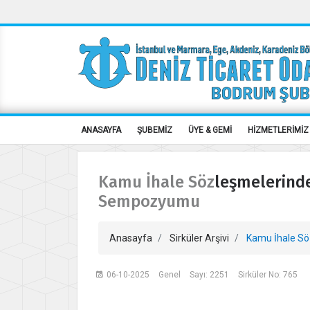
ANASAYFA
ŞUBEMİZ
ÜYE & GEMİ
HİZMETLERİMİZ
Kamu İhale Sözleşmelerind
Sempozyumu
Anasayfa
Sirküler Arşivi
Kamu İhale Sö
06-10-2025
Genel
Sayı: 2251
Sirküler No: 765