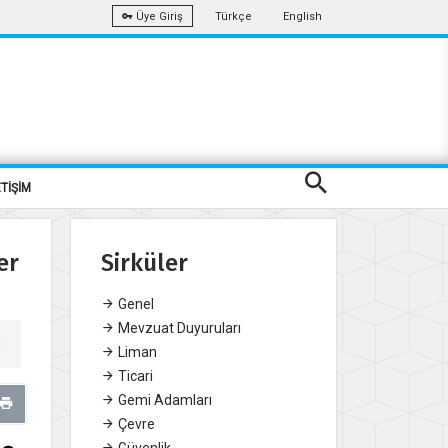
Türkçe
English
Üye Giriş
ETİŞİM
er
Sirküler
Genel
Mevzuat Duyuruları
u
Liman
Ticari
Gemi Adamları
Çevre
Güvenlik