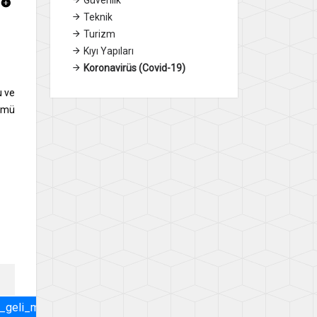
Teknik
Turizm
Kıyı Yapıları
Koronavirüs (Covid-19)
u ve
zümü
l_geli_meler_sempozyumu.pdf