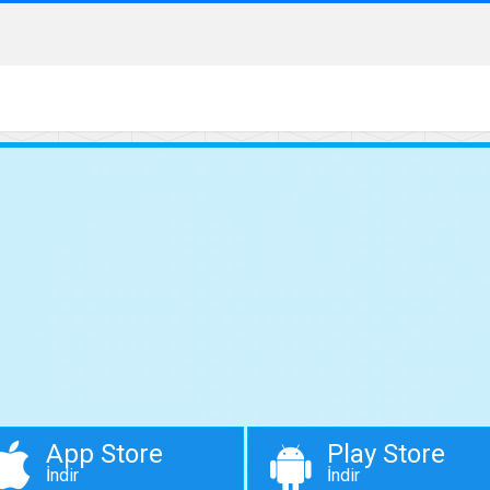
App Store
Play Store
İndir
İndir