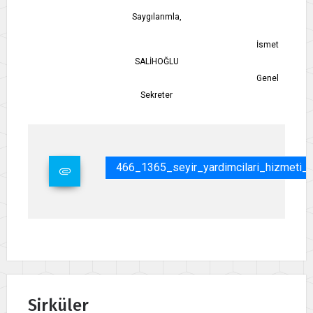
Saygılarımla,
İsmet
SALİHOĞLU
Genel
Sekreter
466_1365_seyir_yardimcilari_hizmeti_
Sirküler