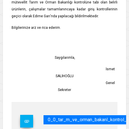
mütevellit Tarım ve Orman Bakanlığı kontrolüne tabi olan belirli
ürünlerin, çalışmalar tamamlanıncaya kadar giriş kontrollerinin
geçici olarak Edirne Garı'nda yapılacağı bildirilmektedir.
Bilgilerinize arz ve rica ederim.
Saygılarımla,
İsmet
SALİHOĞLU
Genel
Sekreter
0_0_tar_m_ve_orman_bakanl_kontrol_ne