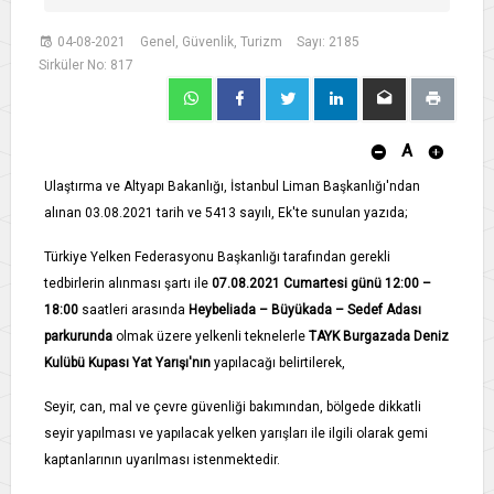
04-08-2021
Genel, Güvenlik, Turizm
Sayı: 2185
Sirküler No: 817
A
Ulaştırma ve Altyapı Bakanlığı, İstanbul Liman Başkanlığı'ndan
alınan 03.08.2021 tarih ve 5413 sayılı, Ek'te sunulan yazıda;
Türkiye Yelken Federasyonu Başkanlığı tarafından gerekli
tedbirlerin alınması şartı ile
07.08.2021 Cumartesi günü 12:00 –
18:00
saatleri arasında
Heybeliada – Büyükada – Sedef Adası
parkurunda
olmak üzere yelkenli teknelerle
TAYK Burgazada Deniz
Kulübü Kupası Yat Yarışı'nın
yapılacağı belirtilerek,
Seyir, can, mal ve çevre güvenliği bakımından, bölgede dikkatli
seyir yapılması ve yapılacak yelken yarışları ile ilgili olarak gemi
kaptanlarının uyarılması istenmektedir.