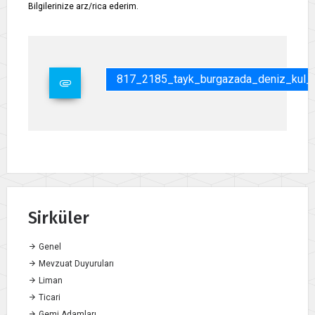
Bilgilerinize arz/rica ederim.
817_2185_tayk_burgazada_deniz_kul_
Sirküler
Genel
Mevzuat Duyuruları
Liman
Ticari
Gemi Adamları