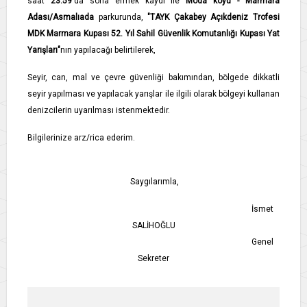
saat
23:59
'da sona ermek kaydı ile
Moda koyu - Marmara
Adası/Asmalıada
parkurunda,
"TAYK Çakabey Açıkdeniz Trofesi
MDK Marmara Kupası 52. Yıl Sahil Güvenlik Komutanlığı Kupası Yat
Yarışları"
nın yapılacağı belirtilerek,
Seyir, can, mal ve çevre güvenliği bakımından, bölgede dikkatli
seyir yapılması ve yapılacak yarışlar ile ilgili olarak bölgeyi kullanan
denizcilerin uyarılması istenmektedir.
Bilgilerinize arz/rica ederim.
Saygılarımla,
İsmet
SALİHOĞLU
Genel
Sekreter