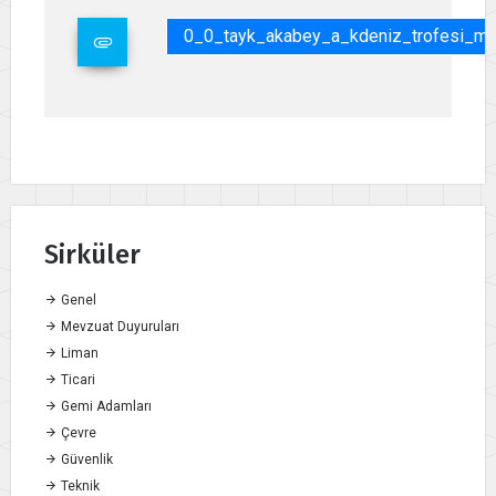
0_0_tayk_akabey_a_kdeniz_trofesi_md
Sirküler
Genel
Mevzuat Duyuruları
Liman
Ticari
Gemi Adamları
Çevre
Güvenlik
Teknik