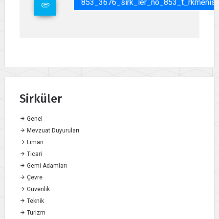
853_3676_sirk_ler_no_853_t_rkmenista
Sirküler
Genel
Mevzuat Duyuruları
Liman
Ticari
Gemi Adamları
Çevre
Güvenlik
Teknik
Turizm