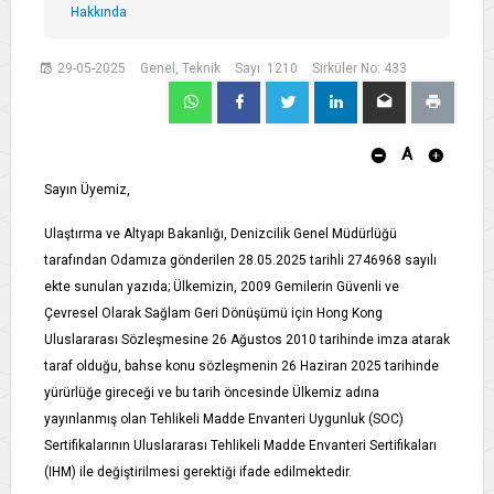
Hakkında
29-05-2025
Genel, Teknik
Sayı: 1210
Sirküler No: 433
A
Sayın Üyemiz,
Ulaştırma ve Altyapı Bakanlığı, Denizcilik Genel Müdürlüğü
tarafından Odamıza gönderilen 28.05.2025 tarihli 2746968 sayılı
ekte sunulan yazıda; Ülkemizin, 2009 Gemilerin Güvenli ve
Çevresel Olarak Sağlam Geri Dönüşümü için Hong Kong
Uluslararası Sözleşmesine 26 Ağustos 2010 tarihinde imza atarak
taraf olduğu, bahse konu sözleşmenin 26 Haziran 2025 tarihinde
yürürlüğe gireceği ve bu tarih öncesinde Ülkemiz adına
yayınlanmış olan Tehlikeli Madde Envanteri Uygunluk (SOC)
Sertifikalarının Uluslararası Tehlikeli Madde Envanteri Sertifikaları
(IHM) ile değiştirilmesi gerektiği ifade edilmektedir.