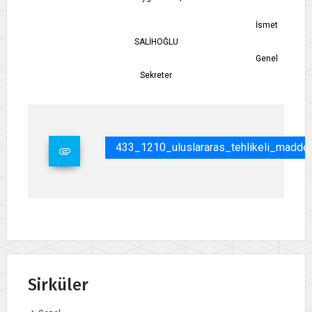
İsmet
SALİHOĞLU
Genel
Sekreter
433_1210_uluslararas_tehlikeli_madde_
Sirküler