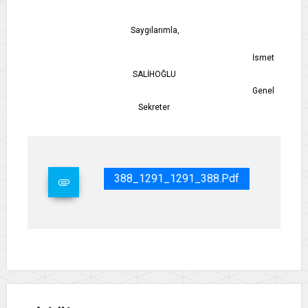
Saygılarımla,
İsmet
SALİHOĞLU
Genel
Sekreter
388_1291_1291_388.pdf