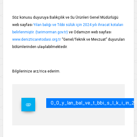
Söz konusu duyuruya Balıkçılık ve Su Ürünleri Genel Müdürlüğü
web sayfası
Yılan balığı ve Tıbbi sülük için 2024 yılı ihracat kotaları
belirlenmiştir. (tarimorman.gov.tr)
ve Odamızın web sayfası
www.denizticaretodasi.org.tr
“Genel/Teknik ve Mevzuat” duyuruları
bölümlerinden ulaşılabilmektedir.
Bilgilerinize arz/rica ederim.
0_0_y_lan_bal_ve_t_bbi_s_l_k_i_in_20